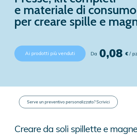
e materiale di consumo
per creare spille e magn
0,08
Ai prodotti più venduti
Da
€
/ p
Serve un preventivo personalizzato?
Scrivici
Creare da soli spillette e magne