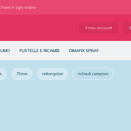
 chiare in ogni ordine
Il mio account
NSUMO
FUSTELLE E RICAMBI
DIMAFIX SPRAY
m
75mm
rettangolari
richiedi campioni