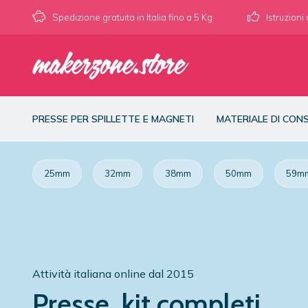
Spedizione gratuita in Italia fino a 5 Kg
Istruzioni
PRESSE PER SPILLETTE E MAGNETI
MATERIALE DI CO
25mm
32mm
38mm
50mm
59m
Attività italiana online dal 2015
Presse, kit completi