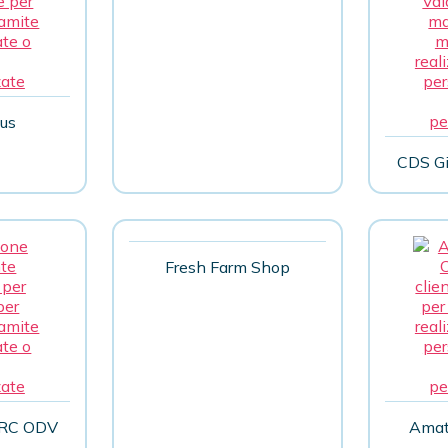
us
CDS Gio
Fresh Farm Shop
ARC ODV
Amat