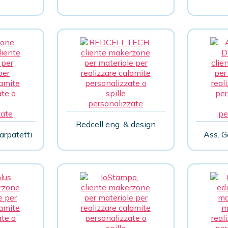
Redcell eng. & design
arpatetti
Ass. G