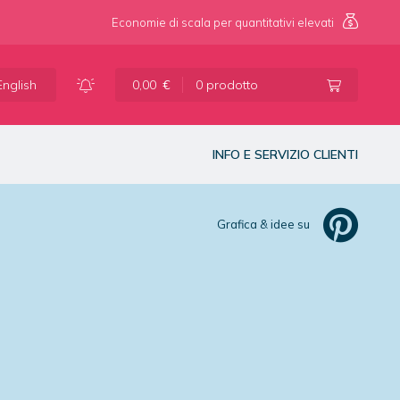
Economie di scala per quantitativi elevati
Vai
Vai
alla
al
English
0,00
€
0 prodotto
navigazione
contenuto
INFO E SERVIZIO CLIENTI
Grafica & idee su