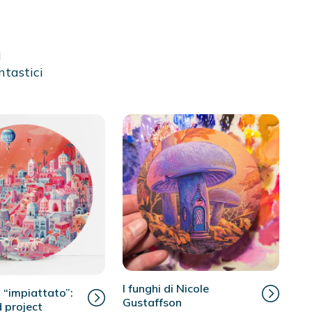
i
ntastici
I funghi di Nicole
o “impiattato”:
Gustaffson
 project