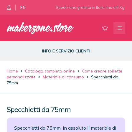
EN
Spedizione gratuita in Italia fino a 5 Kg
Vai
Vai
alla
al
navigazione
contenuto
Presse per spillette e magneti
INFO E SERVIZIO CLIENTI
Materiale di consumo
Home
Catalogo completo online
Come creare spillette
Fustelle e ricambi
personalizzate
Materiale di consumo
Specchietti da
75mm
Dimafix spray
Specchietti da 75mm
Specchietti da 75mm: in assoluto il materiale di