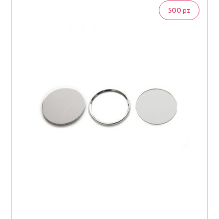
500
pz