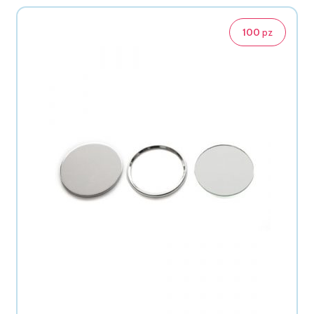
100
pz