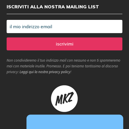
ISCRIVITI ALLA NOSTRA MAILING LIST
Non condivideremo il tuo indirizzo mail con nessuno e non ti spammeremo
mai con materiale inutile. Promesso. E poi teniamo tantissimo al discorso
privacy:
Leggi qui la nostra privacy policy
!
Makerzone store è un progetto
proActiva / redcell