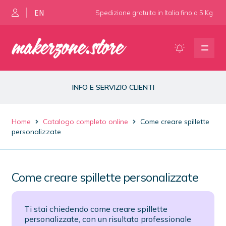
EN
Spedizione gratuita in Italia fino a 5 Kg
Vai
Vai
alla
al
navigazione
contenuto
Presse per spillette e magneti
INFO E SERVIZIO CLIENTI
Materiale di consumo
Home
Catalogo completo online
Come creare spillette
Fustelle e ricambi
personalizzate
Dimafix spray
Come creare spillette personalizzate
Ti stai chiedendo come creare spillette
personalizzate, con un risultato professionale