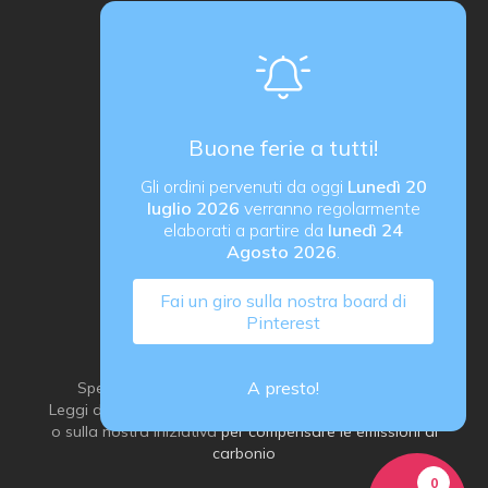
Makerzone store è un progetto
proActiva / redcell
Sede operativa
Via B. Rucellai 10, 20126 Milano (MI)
Buone ferie a tutti!
proActiva di Rozzoni Marco
Gli ordini pervenuti da oggi
Lunedì 20
via G. Ungaretti 14, 24040 Verdellino (BG) Italy
luglio 2026
verranno regolarmente
P. IVA IT03184540163
elaborati a partire da
lunedì 24
Agosto 2026
.
Fai un giro sulla nostra board di
Pinterest
A presto!
Spediamo con grande attenzione all’ambiente:
Leggi di più sulla
nostra idea di imballaggio sostenibile
o sulla nostra iniziativa
per compensare le emissioni di
carbonio
0