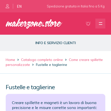
EN
Spedizione gratuita in Italia fino a 5 Kg
Vai
Vai
alla
al
navigazione
contenuto
Presse per spillette e magneti
INFO E SERVIZIO CLIENTI
Materiale di consumo
Home
Catalogo completo online
Come creare spillette
Fustelle e ricambi
personalizzate
Fustelle e taglierine
Dimafix spray
Fustelle e taglierine
Creare spillette e magneti è un lavoro di buona
precisione e le misure corrette sono importanti: