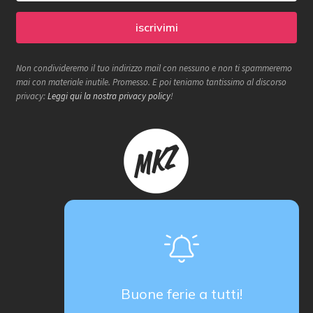
Non condivideremo il tuo indirizzo mail con nessuno e non ti spammeremo
mai con materiale inutile. Promesso. E poi teniamo tantissimo al discorso
privacy:
Leggi qui la nostra privacy policy
!
Makerzone store è un progetto
proActiva / redcell
Sede operativa
Via B. Rucellai 10, 20126 Milano (MI)
Buone ferie a tutti!
proActiva di Rozzoni Marco