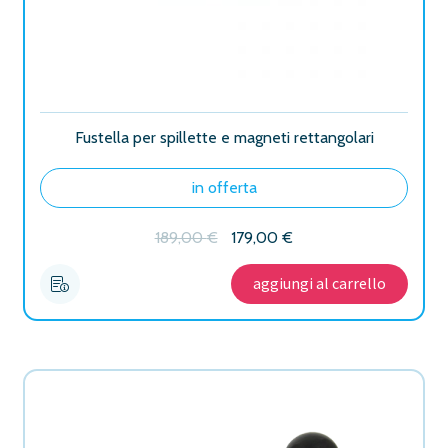
Fustella per spillette e magneti rettangolari
in offerta
Il
Il
189,00
€
179,00
€
prezzo
prezzo
originale
attuale
aggiungi al carrello
era:
è:
189,00 €.
179,00 €.