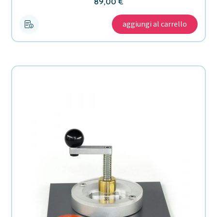
89,00
€
aggiungi al carrello