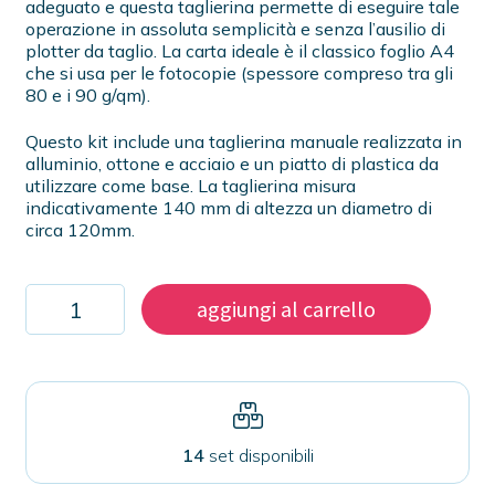
adeguato e questa taglierina permette di eseguire tale
operazione in assoluta semplicità e senza l’ausilio di
plotter da taglio. La carta ideale è il classico foglio A4
che si usa per le fotocopie (spessore compreso tra gli
80 e i 90 g/qm).
Questo kit include una taglierina manuale realizzata in
alluminio, ottone e acciaio e un piatto di plastica da
utilizzare come base. La taglierina misura
indicativamente 140 mm di altezza un diametro di
circa 120mm.
Taglierina
aggiungi al carrello
circolare
in
metallo
per
kit
da
38mm
14
set disponibili
quantità