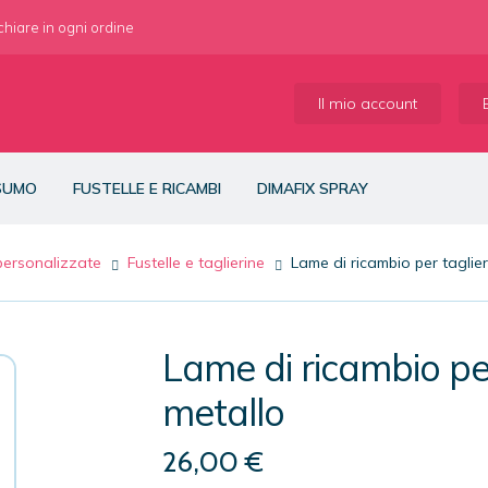
 chiare in ogni ordine
Il mio account
NSUMO
FUSTELLE E RICAMBI
DIMAFIX SPRAY
 personalizzate
Fustelle e taglierine
Lame di ricambio per taglieri
Lame di ricambio per 
metallo
26,00
€