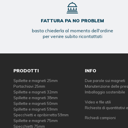
FATTURA PA NO PROBLEM
basta chiederla al momento dell'ordine
per venire subito ricontattati
PRODOTTI
INFO
Spillette e magneti 25mm
Due parole sui magneti
Portachiavi 25mm
Manutenzione delle pre
Spillette e magneti 32mm
Imballaggio sostenibile
Spillette e magneti 38mm
Video e file utili
Spillette e magneti 50mm
Richiesta di quantitativi 
Spillette e magneti 59mm
Specchietti e apribirretta 59mm
Richiedi campioni
Spillette e magneti 75mm
Specchietti 75mm