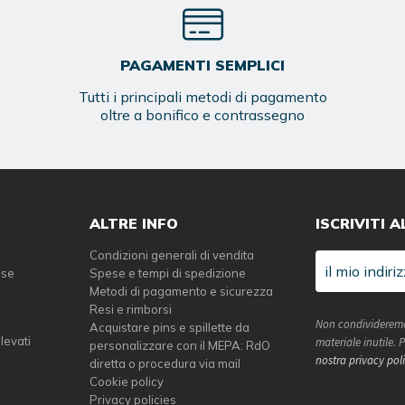
PAGAMENTI SEMPLICI
Tutti i principali metodi di pagamento
oltre a bonifico e contrassegno
ALTRE INFO
ISCRIVITI 
Condizioni generali di vendita
sse
Spese e tempi di spedizione
Metodi di pagamento e sicurezza
Resi e rimborsi
Non condivideremo
Acquistare pins e spillette da
elevati
materiale inutile.
personalizzare con il MEPA: RdO
nostra privacy pol
diretta o procedura via mail
Cookie policy
Privacy policies