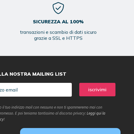
SICUREZZA AL 100%
transazioni e scambio di dati sicuro
grazie a SSL e HTTPS
ALLA NOSTRA MAILING LIST
 il tuo indirizzo mail con nessuno e non ti spammeremo mai con
 Promesso. E poi teniamo tantissimo al discorso privacy:
Leggi qui la
icy
!