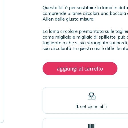
Questo kit è per sostituire la lama in dotaz
comprende 5 lame circolari, una boccola d
Allen delle giusta misura.
La lama circolare premontata sulle taglier
come migliaia e migliaia di spillette, può
tagliente o che si sia sfrangiato sui bordi
sua circolarità. In questi casi è difficile r
Lame
aggiungi al carrello
di
ricambio
per
taglierine
circolari
in
metallo
1
set disponibili
quantità