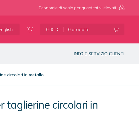
Economie di scala per quantitativi elevati
Vai
Vai
alla
al
English
0,00
€
0 prodotto
navigazione
contenuto
INFO E SERVIZIO CLIENTI
ne circolari in metallo
taglierine circolari in