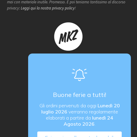
mai con materiale inutile. Promesso. E poi teniamo tantissimo al discorso
privacy:
Leggi qui la nostra privacy policy
!
Makerzone store è un progetto
proActiva / redcell
Sede operativa
Via B. Rucellai 10, 20126 Milano (MI)
Buone ferie a tutti!
proActiva di Rozzoni Marco
Gli ordini pervenuti da oggi
Lunedì 20
via G. Ungaretti 14, 24040 Verdellino (BG) Italy
luglio 2026
verranno regolarmente
P. IVA IT03184540163
elaborati a partire da
lunedì 24
Agosto 2026
.