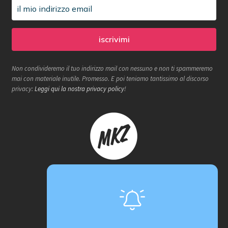
Non condivideremo il tuo indirizzo mail con nessuno e non ti spammeremo
mai con materiale inutile. Promesso. E poi teniamo tantissimo al discorso
privacy:
Leggi qui la nostra privacy policy
!
Makerzone store è un progetto
proActiva / redcell
Sede operativa
Via B. Rucellai 10, 20126 Milano (MI)