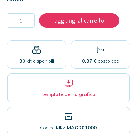
Kit
aggiungi al carrello
1000
magneti
rettangolari
68x44mm
quantità
30
kit disponibili
0.37 €
costo cad
template per la grafica
Codice MKZ
MAGR01000