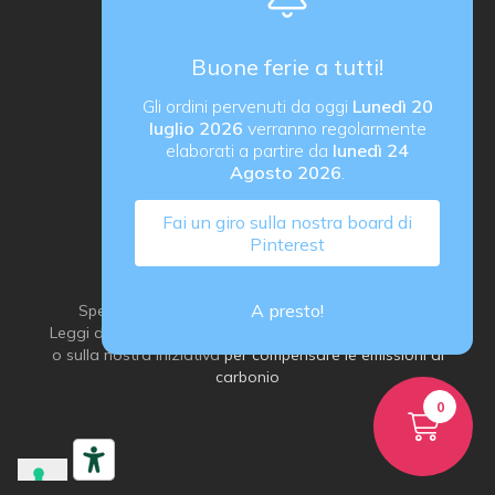
Sede operativa
Via B. Rucellai 10, 20126 Milano (MI)
Buone ferie a tutti!
proActiva di Rozzoni Marco
Gli ordini pervenuti da oggi
Lunedì 20
via G. Ungaretti 14, 24040 Verdellino (BG) Italy
luglio 2026
verranno regolarmente
P. IVA IT03184540163
elaborati a partire da
lunedì 24
Agosto 2026
.
Fai un giro sulla nostra board di
Pinterest
A presto!
Spediamo con grande attenzione all’ambiente:
Leggi di più sulla
nostra idea di imballaggio sostenibile
o sulla nostra iniziativa
per compensare le emissioni di
carbonio
0