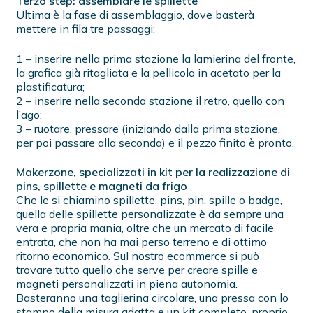
Terzo step: assemblare le spillette
Ultima è la fase di assemblaggio, dove basterà
mettere in fila tre passaggi:
1 – inserire nella prima stazione la lamierina del fronte,
la grafica già ritagliata e la pellicola in acetato per la
plastificatura;
2 – inserire nella seconda stazione il retro, quello con
l’ago;
3 – ruotare, pressare (iniziando dalla prima stazione,
per poi passare alla seconda) e il pezzo finito è pronto.
Makerzone, specializzati in kit per la realizzazione di
pins, spillette e magneti da frigo
Che le si chiamino spillette, pins, pin, spille o badge,
quella delle spillette personalizzate è da sempre una
vera e propria mania, oltre che un mercato di facile
entrata, che non ha mai perso terreno e di ottimo
ritorno economico. Sul nostro ecommerce si può
trovare tutto quello che serve per creare spille e
magneti personalizzati in piena autonomia.
Basteranno una taglierina circolare, una pressa con lo
stampo della misura adatta e un kit completo, proprio