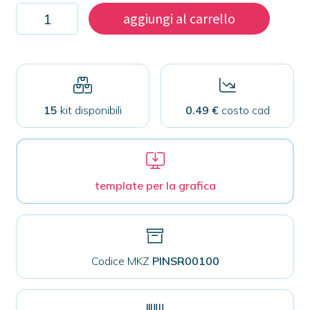
Kit
aggiungi al carrello
100
spillette
rettangolari
68x44mm
quantità
15
kit disponibili
0.49 €
costo cad
template per la grafica
Codice MKZ
PINSR00100