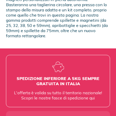
Basteranno una taglierina circolare, una pressa con lo
stampo della misura adatta e un kit completo, proprio
come quello che trovi in questa pagina. La nostra
gamma prodotti comprende spillette e magnetini (da
25, 32, 38, 50 e 59mm), apribottiglie e specchietti (da
59mm) e spillette da 75mm, oltre che un nuovo
formato rettangolare.
SPEDIZIONE INFERIORE A 5KG SEMPRE
GRATUITA IN ITALIA
L'offerta è valida su tutto il territorio nazionale!
Scopri le nostre fasce di spedizione
qui