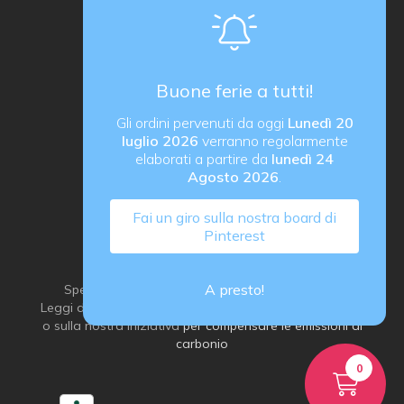
proActiva / redcell
Sede operativa
Via B. Rucellai 10, 20126 Milano (MI)
Buone ferie a tutti!
proActiva di Rozzoni Marco
Gli ordini pervenuti da oggi
Lunedì 20
via G. Ungaretti 14, 24040 Verdellino (BG) Italy
luglio 2026
verranno regolarmente
P. IVA IT03184540163
elaborati a partire da
lunedì 24
Agosto 2026
.
Fai un giro sulla nostra board di
Pinterest
A presto!
Spediamo con grande attenzione all’ambiente:
Leggi di più sulla
nostra idea di imballaggio sostenibile
o sulla nostra iniziativa
per compensare le emissioni di
carbonio
0