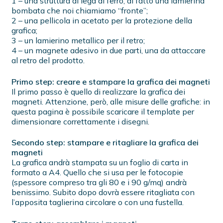
1 – una struttura di lega di ferro, di fatto una lamierina
bombata che noi chiamiamo “fronte”;
2 – una pellicola in acetato per la protezione della
grafica;
3 – un lamierino metallico per il retro;
4 – un magnete adesivo in due parti, una da attaccare
al retro del prodotto.
Primo step: creare e stampare la grafica dei magneti
Il primo passo è quello di realizzare la grafica dei
magneti. Attenzione, però, alle misure delle grafiche: in
questa pagina è possibile scaricare il template per
dimensionare correttamente i disegni.
Secondo step: stampare e ritagliare la grafica dei
magneti
La grafica andrà stampata su un foglio di carta in
formato a A4. Quello che si usa per le fotocopie
(spessore compreso tra gli 80 e i 90 g/mq) andrà
benissimo. Subito dopo dovrà essere ritagliata con
l’apposita taglierina circolare o con una fustella.