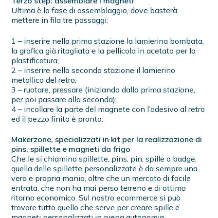
Terzo step: assemblare i magneti
Ultima è la fase di assemblaggio, dove basterà
mettere in fila tre passaggi:
1 – inserire nella prima stazione la lamierina bombata,
la grafica già ritagliata e la pellicola in acetato per la
plastificatura;
2 – inserire nella seconda stazione il lamierino
metallico del retro;
3 – ruotare, pressare (iniziando dalla prima stazione,
per poi passare alla seconda);
4 – incollare la parte del magnete con l’adesivo al retro
ed il pezzo finito è pronto.
Makerzone, specializzati in kit per la realizzazione di
pins, spillette e magneti da frigo
Che le si chiamino spillette, pins, pin, spille o badge,
quella delle spillette personalizzate è da sempre una
vera e propria mania, oltre che un mercato di facile
entrata, che non ha mai perso terreno e di ottimo
ritorno economico. Sul nostro ecommerce si può
trovare tutto quello che serve per creare spille e
magneti personalizzati in piena autonomia.