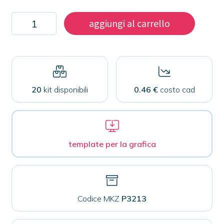
Kit
aggiungi al carrello
500
magneti
per
tessuti
32mm
quantità
20
kit disponibili
0.46 €
costo cad
template per la grafica
Codice MKZ
P3213