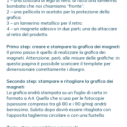
1 – una struttura di lega di ferro, di fatto una lamierina
bombata che noi chiamiamo “fronte”;
2 – una pellicola in acetato per la protezione della
grafica;
3 – un lamierino metallico per il retro;
4 – un magnete adesivo in due parti, una da attaccare
al retro del prodotto.
Primo step: creare e stampare la grafica dei magneti
Il primo passo è quello di realizzare la grafica dei
magneti. Attenzione, però, alle misure delle grafiche: in
questa pagina è possibile scaricare il template per
dimensionare correttamente i disegni.
Secondo step: stampare e ritagliare la grafica dei
magneti
La grafica andrà stampata su un foglio di carta in
formato a A4. Quello che si usa per le fotocopie
(spessore compreso tra gli 80 e i 90 g/mq) andrà
benissimo. Subito dopo dovrà essere ritagliata con
l’apposita taglierina circolare o con una fustella.