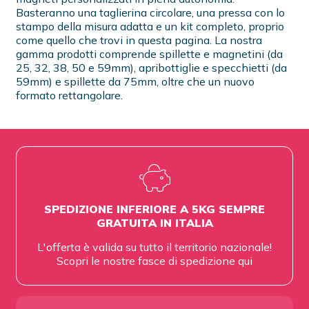
Basteranno una taglierina circolare, una pressa con lo
stampo della misura adatta e un kit completo, proprio
come quello che trovi in questa pagina. La nostra
gamma prodotti comprende spillette e magnetini (da
25, 32, 38, 50 e 59mm), apribottiglie e specchietti (da
59mm) e spillette da 75mm, oltre che un nuovo
formato rettangolare.
SPEDIZIONE INFERIORE A 5KG SEMPRE
GRATUITA IN ITALIA
L'offerta è valida su tutto il territorio nazionale!
Scopri le nostre fasce di spedizione
qui