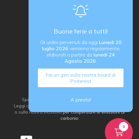
proActiva / redcell
Sede operativa
Via B. Rucellai 10, 20126 Milano (MI)
Buone ferie a tutti!
proActiva di Rozzoni Marco
Gli ordini pervenuti da oggi
Lunedì 20
via G. Ungaretti 14, 24040 Verdellino (BG) Italy
luglio 2026
verranno regolarmente
P. IVA IT03184540163
elaborati a partire da
lunedì 24
Agosto 2026
.
Fai un giro sulla nostra board di
Pinterest
A presto!
Spediamo con grande attenzione all’ambiente:
Leggi di più sulla
nostra idea di imballaggio sostenibile
o sulla nostra iniziativa
per compensare le emissioni di
carbonio
0