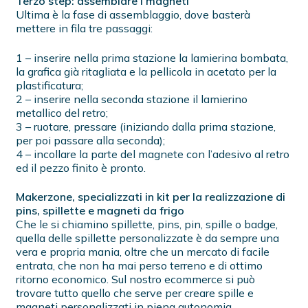
Terzo step: assemblare i magneti
Ultima è la fase di assemblaggio, dove basterà
mettere in fila tre passaggi:
1 – inserire nella prima stazione la lamierina bombata,
la grafica già ritagliata e la pellicola in acetato per la
plastificatura;
2 – inserire nella seconda stazione il lamierino
metallico del retro;
3 – ruotare, pressare (iniziando dalla prima stazione,
per poi passare alla seconda);
4 – incollare la parte del magnete con l’adesivo al retro
ed il pezzo finito è pronto.
Makerzone, specializzati in kit per la realizzazione di
pins, spillette e magneti da frigo
Che le si chiamino spillette, pins, pin, spille o badge,
quella delle spillette personalizzate è da sempre una
vera e propria mania, oltre che un mercato di facile
entrata, che non ha mai perso terreno e di ottimo
ritorno economico. Sul nostro ecommerce si può
trovare tutto quello che serve per creare spille e
magneti personalizzati in piena autonomia.