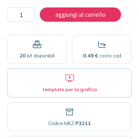
Kit
aggiungi al carrello
100
magneti
per
tessuti
32mm
quantità
20
kit disponibili
0.49 €
costo cad
template per la grafica
Codice MKZ
P3211