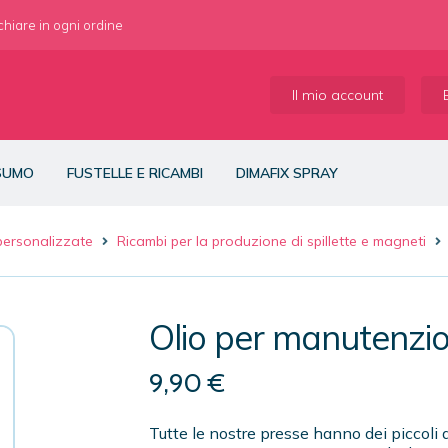
 chiare in ogni ordine
Il mio account
NSUMO
FUSTELLE E RICAMBI
DIMAFIX SPRAY
 personalizzate
Ricambi per la produzione di spillette e magneti
Olio per manutenzio
9,90
€
Tutte le nostre presse hanno dei piccoli a