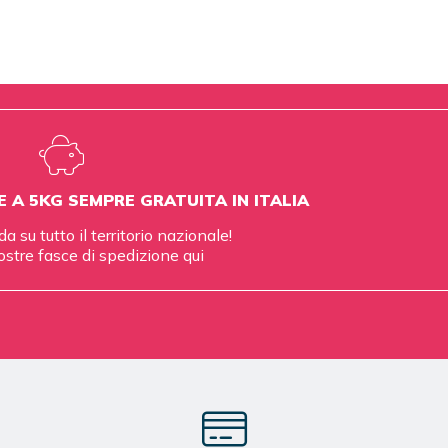
E A 5KG SEMPRE GRATUITA IN ITALIA
da su tutto il territorio nazionale!
ostre fasce di spedizione
qui