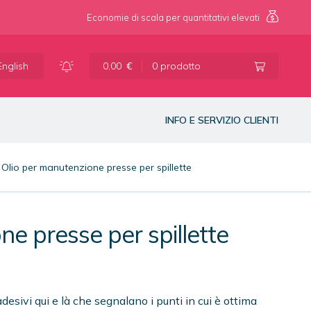
Economie di scala per quantitativi elevati
Vai
Vai
alla
al
English
0,00
€
0 prodotto
navigazione
contenuto
INFO E SERVIZIO CLIENTI
Olio per manutenzione presse per spillette
ne presse per spillette
desivi qui e là che segnalano i punti in cui è ottima