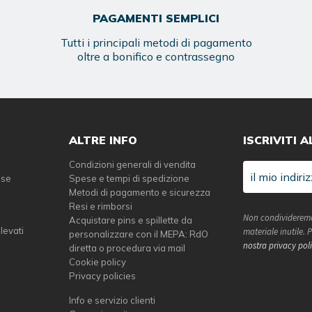
PAGAMENTI SEMPLICI
Tutti i principali metodi di pagamento
oltre a bonifico e contrassegno
ALTRE INFO
ISCRIVITI 
Condizioni generali di vendita
sse
Spese e tempi di spedizione
Metodi di pagamento e sicurezza
Resi e rimborsi
Non condivideremo
Acquistare pins e spillette da
elevati
materiale inutile.
personalizzare con il MEPA: RdO
nostra privacy pol
diretta o procedura via mail
Cookie policy
Privacy policies
Info e servizio clienti