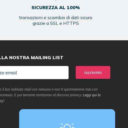
SICUREZZA AL 100%
transazioni e scambio di dati sicuro
grazie a SSL e HTTPS
ALLA NOSTRA MAILING LIST
 il tuo indirizzo mail con nessuno e non ti spammeremo mai con
 Promesso. E poi teniamo tantissimo al discorso privacy:
Leggi qui la
icy
!