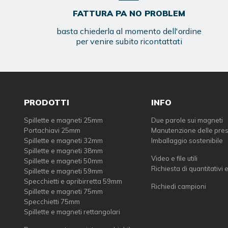
FATTURA PA NO PROBLEM
basta chiederla al momento dell'ordine
per venire subito ricontattati
PRODOTTI
INFO
Spillette e magneti 25mm
Due parole sui magneti
Portachiavi 25mm
Manutenzione delle pre
Spillette e magneti 32mm
Imballaggio sostenibile
Spillette e magneti 38mm
Video e file utili
Spillette e magneti 50mm
Richiesta di quantitativi 
Spillette e magneti 59mm
Specchietti e apribirretta 59mm
Richiedi campioni
Spillette e magneti 75mm
Specchietti 75mm
Spillette e magneti rettangolari