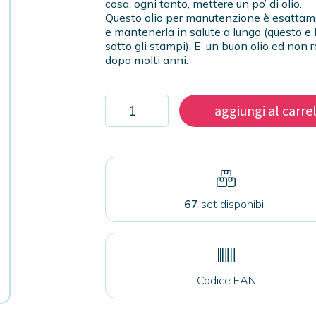
cosa, ogni tanto, mettere un po’ di olio.
Questo olio per manutenzione è esattame
e mantenerla in salute a lungo (questo e l
sotto gli stampi). E’ un buon olio ed non 
dopo molti anni.
Olio
aggiungi al carre
per
manutenzione
presse
per
spillette
quantità
67
set disponibili
Codice EAN