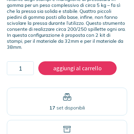
gomma per un peso complessivo di circa 5 kg – fa sì
che la pressa sia solida e stabile. Quattro piccoli
piedini di gomma posti alla base, infine, non fanno
scivolare la pressa durante l’utilizzo. Questo strumento
consente di realizzare circa 200/250 spillette ogni ora.
In questa configurazione è proposta con 2 kit di
stampi, per il materiale da 32mm e per il materiale da
38mm.
Pressa
aggiungi al carrello
per
spillette
con
stampi
intercambiabili
32mm
e
17
set disponibili
38mm
quantità