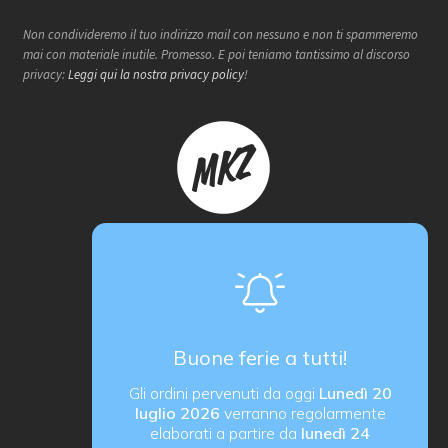
Non condivideremo il tuo indirizzo mail con nessuno e non ti spammeremo
mai con materiale inutile. Promesso. E poi teniamo tantissimo al discorso
privacy:
Leggi qui la nostra privacy policy
!
Makerzone store è un progetto
proActiva / redcell
Sede operativa
Via B. Rucellai 10, 20126 Milano (MI)
Buone ferie a tutti!
proActiva di Rozzoni Marco
Gli ordini pervenuti da oggi
Lunedì 20
via G. Ungaretti 14, 24040 Verdellino (BG) Italy
luglio 2026
verranno regolarmente
P. IVA IT03184540163
elaborati a partire da
lunedì 24