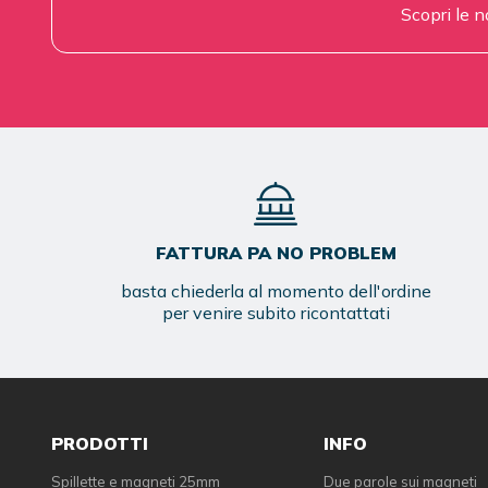
Scopri le n
FATTURA PA NO PROBLEM
basta chiederla al momento dell'ordine
per venire subito ricontattati
PRODOTTI
INFO
Spillette e magneti 25mm
Due parole sui magneti