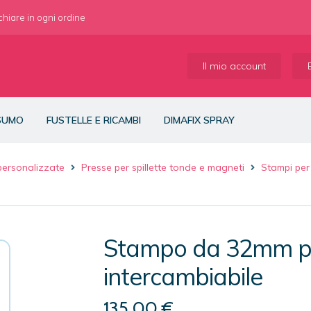
 chiare in ogni ordine
Il mio account
NSUMO
FUSTELLE E RICAMBI
DIMAFIX SPRAY
 personalizzate
Presse per spillette tonde e magneti
Stampi per
Stampo da 32mm pe
intercambiabile
135,00
€