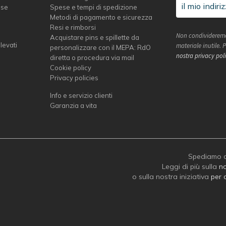
sse
Spese e tempi di spedizione
Metodi di pagamento e sicurezza
Resi e rimborsi
Non condivideremo
Acquistare pins e spillette da
elevati
materiale inutile.
personalizzare con il MEPA: RdO
nostra privacy pol
diretta o procedura via mail
Cookie policy
Privacy policies
Info e servizio clienti
Garanzia a vita
Spediamo c
Leggi di più sulla
no
o sulla nostra iniziativa
per 