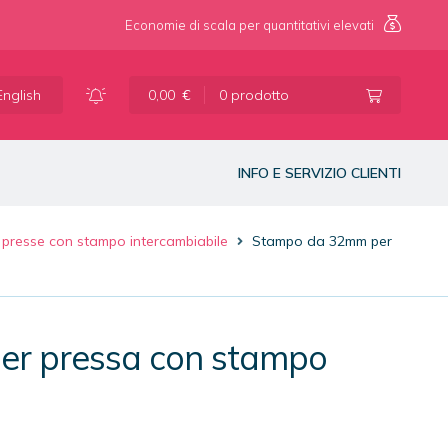
Economie di scala per quantitativi elevati
Vai
Vai
alla
al
English
0,00
€
0 prodotto
navigazione
contenuto
INFO E SERVIZIO CLIENTI
 presse con stampo intercambiabile
Stampo da 32mm per
r pressa con stampo