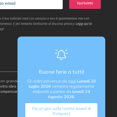
 il tuo indirizzo mail con nessuno e non ti spammeremo mai con
 Promesso. E poi teniamo tantissimo al discorso privacy:
Leggi qui la
icy
!
Buone ferie a tutti!
Gli ordini pervenuti da oggi
Lunedì 20
on grande attenzione all’ambiente:
luglio 2026
verranno regolarmente
stra idea di imballaggio sostenibile
elaborati a partire da
lunedì 24
compensare le emissioni di carbonio
Agosto 2026
.
Fai un giro sulla nostra board di
Pinterest