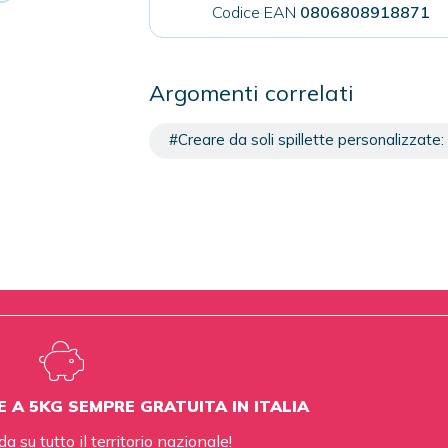
Codice EAN
0806808918871
Argomenti correlati
#Creare da soli spillette personalizzate: 
E A 5KG SEMPRE GRATUITA IN ITALIA
da su tutto il territorio nazionale!