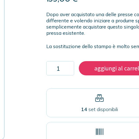
Dopo aver acquistato una delle presse c
differente e volendo iniziare a produrre 
semplicemente acquistare questo singolo 
pressa esistente.
La sostituzione dello stampo è molto sempl
Stampo
aggiungi al carre
da
32mm
per
pressa
con
stampo
intercambiabile
14
set disponibili
quantità