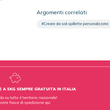
Argomenti correlati
#Creare da soli spillette personalizzate: 
E A 5KG SEMPRE GRATUITA IN ITALIA
da su tutto il territorio nazionale!
ostre fasce di spedizione
qui