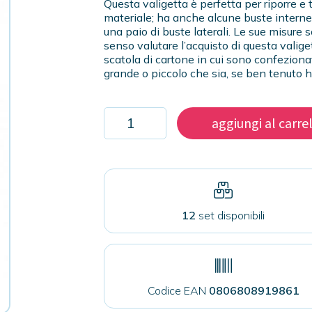
Questa valigetta è perfetta per riporre e
materiale; ha anche alcune buste interne
una paio di buste laterali. Le sue misur
senso valutare l’acquisto di questa valig
scatola di cartone in cui sono confeziona
grande o piccolo che sia, se ben tenuto h
Valigetta
aggiungi al carre
rinforzata
porta
presse
in
ecopelle
quantità
12
set disponibili
Codice EAN
0806808919861