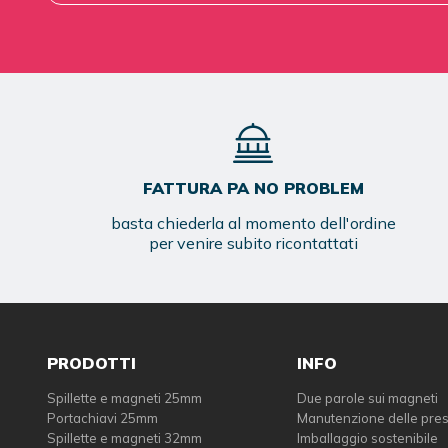
FATTURA PA NO PROBLEM
basta chiederla al momento dell'ordine
per venire subito ricontattati
PRODOTTI
INFO
Spillette e magneti 25mm
Due parole sui magneti
Portachiavi 25mm
Manutenzione delle pre
Spillette e magneti 32mm
Imballaggio sostenibile