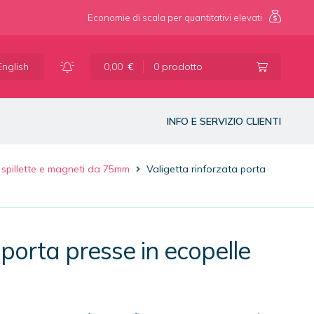
Economie di scala per quantitativi elevati
Vai
Vai
alla
al
English
0,00
€
0 prodotto
navigazione
contenuto
INFO E SERVIZIO CLIENTI
 spillette e magneti da 75mm
Valigetta rinforzata porta
 porta presse in ecopelle