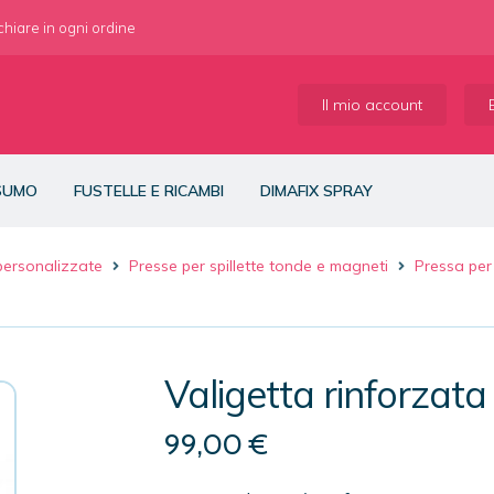
 chiare in ogni ordine
Il mio account
NSUMO
FUSTELLE E RICAMBI
DIMAFIX SPRAY
 personalizzate
Presse per spillette tonde e magneti
Pressa per
Valigetta rinforzata
99,00
€