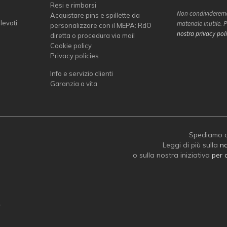
Resi e rimborsi
Non condivideremo
Acquistare pins e spillette da
elevati
materiale inutile.
personalizzare con il MEPA: RdO
nostra privacy pol
diretta o procedura via mail
Cookie policy
Privacy policies
Info e servizio clienti
Garanzia a vita
Spediamo c
Leggi di più sulla
no
o sulla nostra iniziativa
per 
y