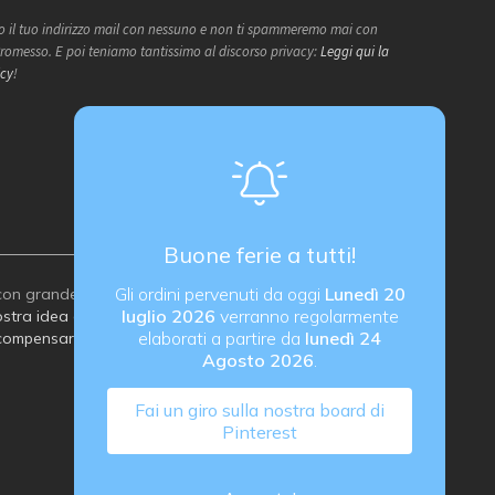
 il tuo indirizzo mail con nessuno e non ti spammeremo mai con
 Promesso. E poi teniamo tantissimo al discorso privacy:
Leggi qui la
icy
!
Buone ferie a tutti!
Gli ordini pervenuti da oggi
Lunedì 20
on grande attenzione all’ambiente:
luglio 2026
verranno regolarmente
stra idea di imballaggio sostenibile
elaborati a partire da
lunedì 24
compensare le emissioni di carbonio
Agosto 2026
.
Fai un giro sulla nostra board di
Pinterest