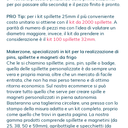
per poi passare alla seconda) e il pezzo finito è pronto.
PRO Tip:
per i kit spillette 25mm il più conveniente
costo unitario si ottiene con il
kit da 2000 spillette
. A
parità di numero di pezzi ma con l’idea di valutare un
diametro maggiore, invece, il kit da prendere in
considerazione è il
kit 100 spillette 32mm
.
Makerzone, specializzati in kit per la realizzazione di
pins, spillette e magneti da frigo
Che le si chiamino spillette, pins, pin, spille o badge,
quella delle spillette personalizzate è da sempre una
vera e propria mania, oltre che un mercato di facile
entrata, che non ha mai perso terreno e di ottimo
ritorno economico. Sul nostro ecommerce si può
trovare tutto quello che serve per creare spille e
magneti personalizzati in piena autonomia.
Basteranno una taglierina circolare, una pressa con lo
stampo della misura adatta e un kit completo, proprio
come quello che trovi in questa pagina. La nostra
gamma prodotti comprende spillette e magnetini (da
25, 38, 50 e 59mm), apribottiglie e specchietti (da