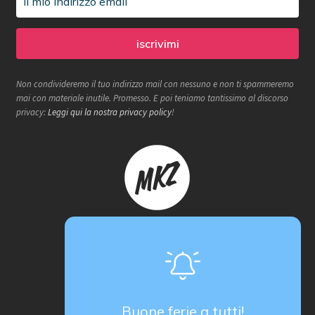
Non condivideremo il tuo indirizzo mail con nessuno e non ti spammeremo
mai con materiale inutile. Promesso. E poi teniamo tantissimo al discorso
privacy:
Leggi qui la nostra privacy policy
!
Makerzone store è un progetto
proActiva / redcell
Sede operativa
Via B. Rucellai 10, 20126 Milano (MI)
Buone ferie a tutti!