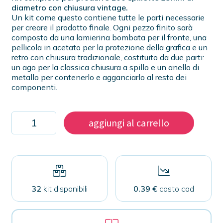
diametro con chiusura vintage.
Un kit come questo contiene tutte le parti necessarie
per creare il prodotto finale. Ogni pezzo finito sarà
composto da una lamierina bombata per il fronte, una
pellicola in acetato per la protezione della grafica e un
retro con chiusura tradizionale, costituito da due parti:
un ago per la classica chiusura a spillo e un anello di
metallo per contenerlo e agganciarlo al resto dei
componenti.
Kit
aggiungi al carrello
100
spillette
25mm
con
chiusura
vintage
quantità
32
kit disponibili
0.39 €
costo cad