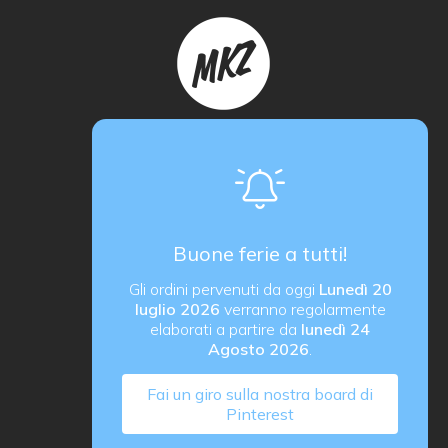
Makerzone store è un progetto
proActiva / redcell
Sede operativa
Via B. Rucellai 10, 20126 Milano (MI)
Buone ferie a tutti!
proActiva di Rozzoni Marco
Gli ordini pervenuti da oggi
Lunedì 20
via G. Ungaretti 14, 24040 Verdellino (BG) Italy
luglio 2026
verranno regolarmente
P. IVA IT03184540163
elaborati a partire da
lunedì 24
Agosto 2026
.
Fai un giro sulla nostra board di
Pinterest