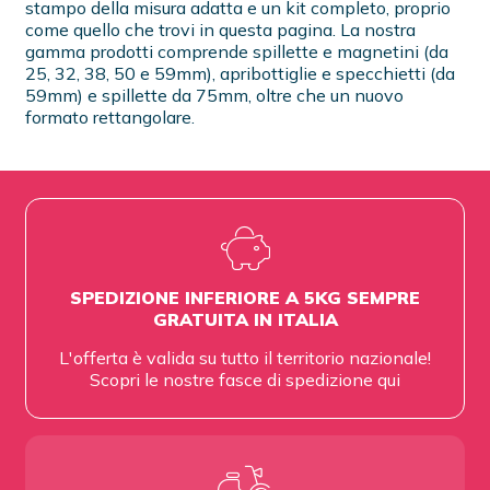
stampo della misura adatta e un kit completo, proprio
come quello che trovi in questa pagina. La nostra
gamma prodotti comprende spillette e magnetini (da
25, 32, 38, 50 e 59mm), apribottiglie e specchietti (da
59mm) e spillette da 75mm, oltre che un nuovo
formato rettangolare.
SPEDIZIONE INFERIORE A 5KG SEMPRE
GRATUITA IN ITALIA
L'offerta è valida su tutto il territorio nazionale!
Scopri le nostre fasce di spedizione
qui