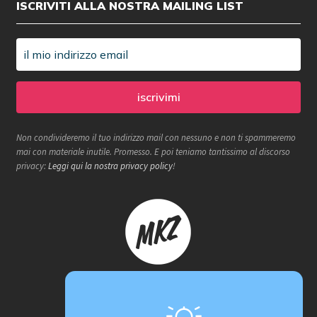
ISCRIVITI ALLA NOSTRA MAILING LIST
Non condivideremo il tuo indirizzo mail con nessuno e non ti spammeremo
mai con materiale inutile. Promesso. E poi teniamo tantissimo al discorso
privacy:
Leggi qui la nostra privacy policy
!
Makerzone store è un progetto
proActiva / redcell