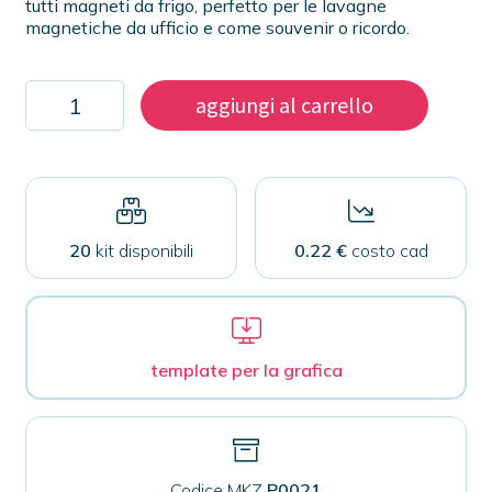
tutti magneti da frigo, perfetto per le lavagne
magnetiche da ufficio e come souvenir o ricordo.
Kit
aggiungi al carrello
1000
magneti
25mm
quantità
20
kit disponibili
0.22 €
costo cad
template per la grafica
Codice MKZ
P0021