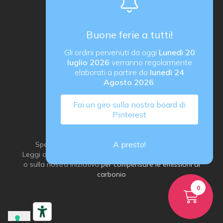
Sede operativa
Via B. Rucellai 10, 20126 Milano (MI)
Buone ferie a tutti!
proActiva di Rozzoni Marco
Gli ordini pervenuti da oggi
Lunedì 20
via G. Ungaretti 14, 24040 Verdellino (BG) Italy
luglio 2026
verranno regolarmente
P. IVA IT03184540163
elaborati a partire da
lunedì 24
Agosto 2026
.
Fai un giro sulla nostra board di
Pinterest
A presto!
Spediamo con grande attenzione all’ambiente:
Leggi di più sulla
nostra idea di imballaggio sostenibile
o sulla nostra iniziativa
per compensare le emissioni di
carbonio
0