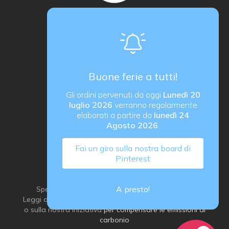
Makerzone store è un progetto
proActiva / redcell
Sede operativa
Via B. Rucellai 10, 20126 Milano (MI)
Buone ferie a tutti!
proActiva di Rozzoni Marco
Gli ordini pervenuti da oggi
Lunedì 20
via G. Ungaretti 14, 24040 Verdellino (BG) Italy
luglio 2026
verranno regolarmente
P. IVA IT03184540163
elaborati a partire da
lunedì 24
Agosto 2026
.
Fai un giro sulla nostra board di
Pinterest
A presto!
Spediamo con grande attenzione all’ambiente:
Leggi di più sulla
nostra idea di imballaggio sostenibile
o sulla nostra iniziativa
per compensare le emissioni di
carbonio