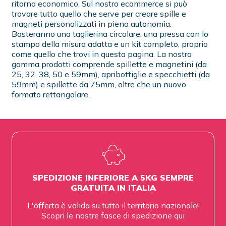
ritorno economico. Sul nostro ecommerce si può
trovare tutto quello che serve per creare spille e
magneti personalizzati in piena autonomia.
Basteranno una taglierina circolare, una pressa con lo
stampo della misura adatta e un kit completo, proprio
come quello che trovi in questa pagina. La nostra
gamma prodotti comprende spillette e magnetini (da
25, 32, 38, 50 e 59mm), apribottiglie e specchietti (da
59mm) e spillette da 75mm, oltre che un nuovo
formato rettangolare.
SPEDIZIONE INFERIORE A 5KG SEMPRE
GRATUITA IN ITALIA
L'offerta è valida su tutto il territorio nazionale!
Scopri le nostre fasce di spedizione
qui