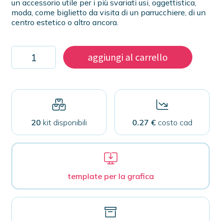
un accessorio utile per i più svariati usi, oggettistica,
moda, come biglietto da visita di un parrucchiere, di un
centro estetico o altro ancora.
Kit
aggiungi al carrello
1000
specchietti
59mm
quantità
20
kit disponibili
0.27 €
costo cad
template per la grafica