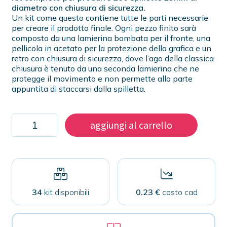
diametro con chiusura di sicurezza.
Un kit come questo contiene tutte le parti necessarie
per creare il prodotto finale. Ogni pezzo finito sarà
composto da una lamierina bombata per il fronte, una
pellicola in acetato per la protezione della grafica e un
retro con chiusura di sicurezza, dove l’ago della classica
chiusura è tenuto da una seconda lamierina che ne
protegge il movimento e non permette alla parte
appuntita di staccarsi dalla spilletta.
Kit
aggiungi al carrello
200
spillette
25mm
con
chiusura
di
sicurezza
34
kit disponibili
0.23 €
costo cad
quantità