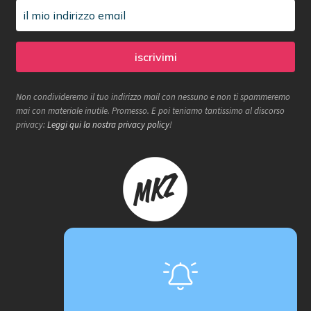
Non condivideremo il tuo indirizzo mail con nessuno e non ti spammeremo
mai con materiale inutile. Promesso. E poi teniamo tantissimo al discorso
privacy:
Leggi qui la nostra privacy policy
!
Makerzone store è un progetto
proActiva / redcell
Sede operativa
Via B. Rucellai 10, 20126 Milano (MI)