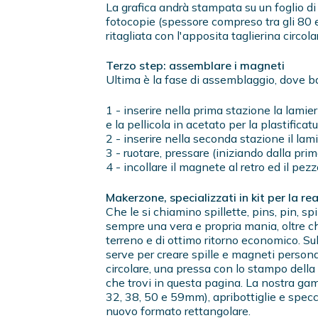
La grafica andrà stampata su un foglio di 
fotocopie (spessore compreso tra gli 80 
ritagliata con l'apposita taglierina circola
Terzo step: assemblare i magneti
Ultima è la fase di assemblaggio, dove ba
1 - inserire nella prima stazione la lamieri
e la pellicola in acetato per la plastificatu
2 - inserire nella seconda stazione il lami
3 - ruotare, pressare (iniziando dalla pri
4 - incollare il magnete al retro ed il pezz
Makerzone, specializzati in kit per la re
Che le si chiamino spillette, pins, pin, sp
sempre una vera e propria mania, oltre c
terreno e di ottimo ritorno economico. Su
serve per creare spille e magneti person
circolare, una pressa con lo stampo della
che trovi in questa pagina. La nostra ga
32, 38, 50 e 59mm), apribottiglie e spec
nuovo formato rettangolare.