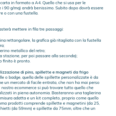
carta in formato a A4. Quello che si usa per le
e i 90 g/mq) andrà benissimo. Subito dopo dovrà essere
re o con una fustella.
sterà mettere in fila tre passaggi:
na rettangolare, la grafica già ritagliata con la fustella
ra;
erino metallico del retro;
ma stazione, per poi passare alla seconda);
o finito è pronto.
alizzazione di pins, spillette e magneti da frigo
ille o badge, quella delle spillette personalizzate è da
he un mercato di facile entrata, che non ha mai perso
l nostro ecommerce si può trovare tutto quello che
alizzati in piena autonomia. Basteranno una taglierina
 misura adatta e un kit completo, proprio come quello
mma prodotti comprende spillette e magnetini (da 25,
chietti (da 59mm) e spillette da 75mm, oltre che un