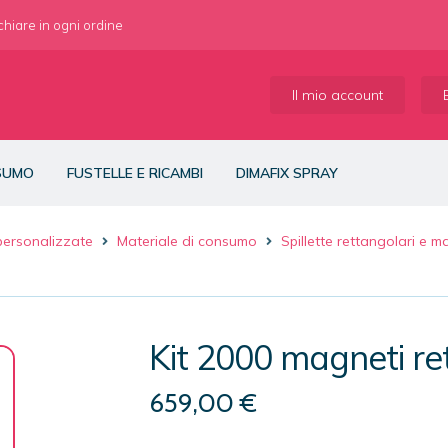
 chiare in ogni ordine
Il mio account
NSUMO
FUSTELLE E RICAMBI
DIMAFIX SPRAY
 personalizzate
Materiale di consumo
Spillette rettangolari e m
Kit 2000 magneti r
659,00
€