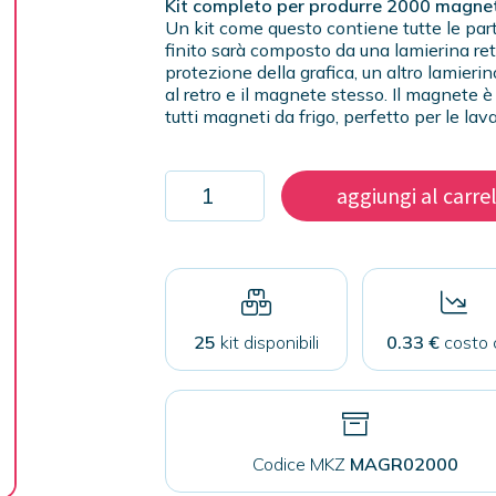
Kit completo per produrre 2000 magne
Un kit come questo contiene tutte le part
finito sarà composto da una lamierina rett
protezione della grafica, un altro lamierin
al retro e il magnete stesso. Il magnet
tutti magneti da frigo, perfetto per le la
Kit
aggiungi al carre
2000
magneti
rettangolari
68x44mm
quantità
25
kit disponibili
0.33 €
costo 
Codice MKZ
MAGR02000