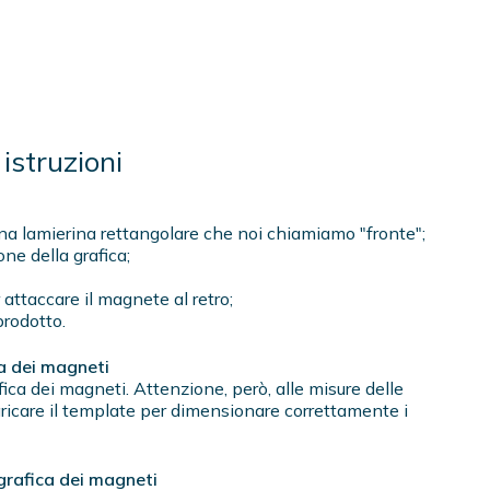
istruzioni
o una lamierina rettangolare che noi chiamiamo "fronte";
one della grafica;
r attaccare il magnete al retro;
prodotto.
ca dei magneti
afica dei magneti. Attenzione, però, alle misure delle
aricare il template per dimensionare correttamente i
grafica dei magneti