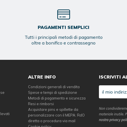
PAGAMENTI SEMPLICI
Tutti i principali metodi di pagamento
oltre a bonifico e contrassegno
ALTRE INFO
ISCRIVITI 
Condizioni generali di vendita
sse
Spese e tempi di spedizione
Metodi di pagamento e sicurezza
Resi e rimborsi
Non condivideremo
Acquistare pins e spillette da
elevati
materiale inutile.
personalizzare con il MEPA: RdO
nostra privacy pol
diretta o procedura via mail
Cookie policy