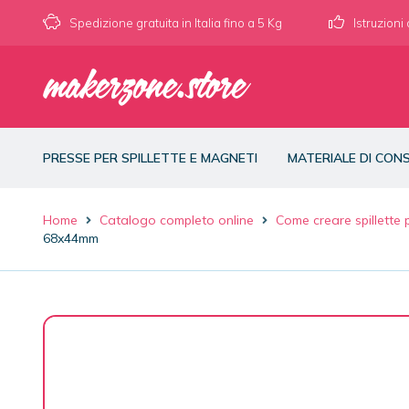
Spedizione gratuita in Italia fino a 5 Kg
Istruzioni
PRESSE PER SPILLETTE E MAGNETI
MATERIALE DI CO
Home
Catalogo completo online
Come creare spillette
68x44mm