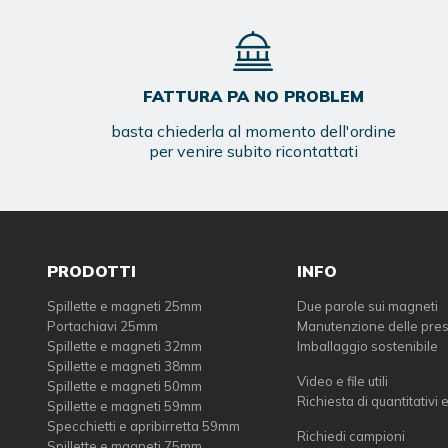
FATTURA PA NO PROBLEM
basta chiederla al momento dell'ordine
per venire subito ricontattati
PRODOTTI
INFO
Spillette e magneti 25mm
Due parole sui magneti
Portachiavi 25mm
Manutenzione delle pre
Spillette e magneti 32mm
Imballaggio sostenibile
Spillette e magneti 38mm
Video e file utili
Spillette e magneti 50mm
Richiesta di quantitativi 
Spillette e magneti 59mm
Specchietti e apribirretta 59mm
Richiedi campioni
Spillette e magneti 75mm