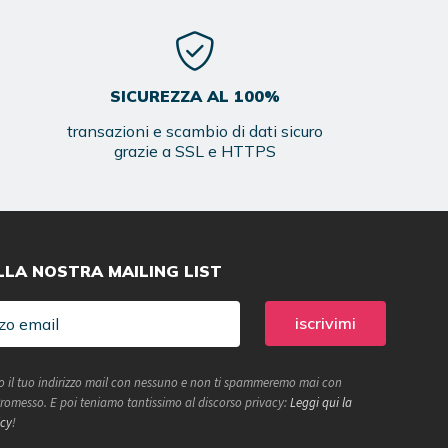
SICUREZZA AL 100%
transazioni e scambio di dati sicuro
grazie a SSL e HTTPS
ALLA NOSTRA MAILING LIST
 il tuo indirizzo mail con nessuno e non ti spammeremo mai con
 Promesso. E poi teniamo tantissimo al discorso privacy:
Leggi qui la
icy
!