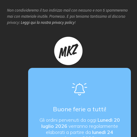
Non condivideremo il tuo indirizzo mail con nessuno e non ti spammeremo
mai con materiale inutile. Promesso. E poi teniamo tantissimo al discorso
privacy:
Leggi qui la nostra privacy policy
!
Makerzone store è un progetto
proActiva / redcell
Sede operativa
Via B. Rucellai 10, 20126 Milano (MI)
Buone ferie a tutti!
proActiva di Rozzoni Marco
Gli ordini pervenuti da oggi
Lunedì 20
via G. Ungaretti 14, 24040 Verdellino (BG) Italy
luglio 2026
verranno regolarmente
P. IVA IT03184540163
elaborati a partire da
lunedì 24