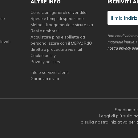
ALTRE INFO
ISCRIVITI 
Condizioni generali di vendita
sse
Spese e tempi di spedizione
Metodi di pagamento e sicurezza
Resi e rimborsi
Non condivideremo
Acquistare pins e spillette da
elevati
materiale inutile.
personalizzare con il MEPA: RdO
nostra privacy pol
diretta o procedura via mail
Cookie policy
Privacy policies
Info e servizio clienti
Garanzia a vita
Spediamo c
Leggi di più sulla
no
o sulla nostra iniziativa
per 