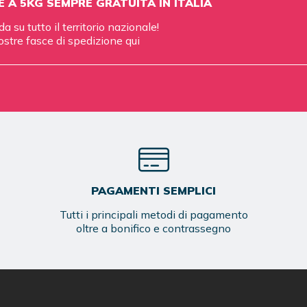
E A 5KG SEMPRE GRATUITA IN ITALIA
da su tutto il territorio nazionale!
ostre fasce di spedizione
qui
PAGAMENTI SEMPLICI
Tutti i principali metodi di pagamento
oltre a bonifico e contrassegno