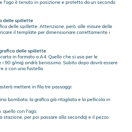
ove l'ago è tenuto in posizione e protetto da un secondo
 delle spillette
fica delle spillette. Attenzione, però, alle misure delle
aricare il template per dimensionare correttamente i
rafica delle spillette
carta in formato a A4. Quello che si usa per le
e i 90 g/mq) andrà benissimo. Subito dopo dovrà essere
re o con una fustella.
sterà mettere in fila tre passaggi:
ina bombata, la grafica già ritagliata e la pellicola in
, quello con l'ago;
ma stazione, per poi passare alla seconda) e il pezzo