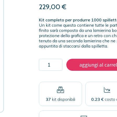
229,00
€
Kit completo per produrre 1000 spillett
Un kit come questo contiene tutte le part
finito sarà composto da una lamierina bom
protezione della grafica e un retro con chi
tenuto da una seconda lamierina che ne 
appuntita di staccarsi dalla spilletta.
Kit
aggiungi al carre
1000
spillette
75mm
con
chiusura
di
sicurezza
37
kit disponibili
0.23 €
costo 
quantità