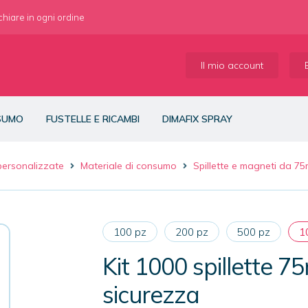
 chiare in ogni ordine
Il mio account
NSUMO
FUSTELLE E RICAMBI
DIMAFIX SPRAY
 personalizzate
Materiale di consumo
Spillette e magneti da 7
100 pz
200 pz
500 pz
1
Kit 1000 spillette 7
sicurezza