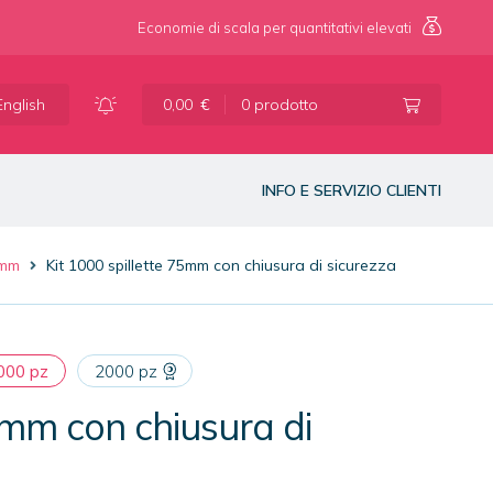
Economie di scala per quantitativi elevati
Vai
Vai
alla
al
English
0,00
€
0 prodotto
navigazione
contenuto
INFO E SERVIZIO CLIENTI
5mm
Kit 1000 spillette 75mm con chiusura di sicurezza
000 pz
2000 pz
5mm con chiusura di