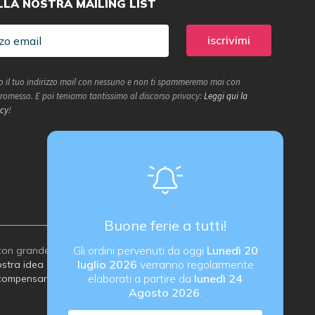
ALLA NOSTRA MAILING LIST
 il tuo indirizzo mail con nessuno e non ti spammeremo mai con
 Promesso. E poi teniamo tantissimo al discorso privacy:
Leggi qui la
icy
!
Buone ferie a tutti!
Gli ordini pervenuti da oggi
Lunedì 20
on grande attenzione all’ambiente:
luglio 2026
verranno regolarmente
stra idea di imballaggio sostenibile
elaborati a partire da
lunedì 24
compensare le emissioni di carbonio
Agosto 2026
.