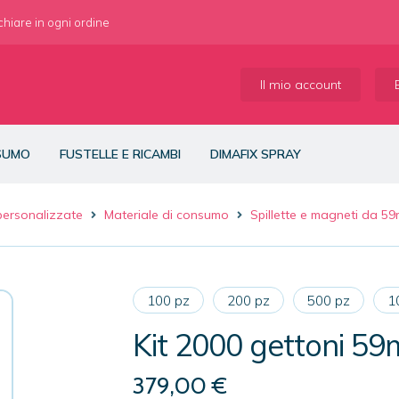
 chiare in ogni ordine
Il mio account
NSUMO
FUSTELLE E RICAMBI
DIMAFIX SPRAY
 personalizzate
Materiale di consumo
Spillette e magneti da 5
100 pz
200 pz
500 pz
1
Kit 2000 gettoni 5
379,00
€