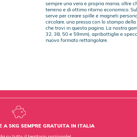
sempre una vera e propria mania, oltre c
terreno e di ottimo ritorno economico. Su
serve per creare spille e magneti person
circolare, una pressa con lo stampo della
che trovi in questa pagina. La nostra ga
32, 38, 50 e 59mm), apribottiglie e spec
nuovo formato rettangolare.
E A 5KG SEMPRE GRATUITA IN ITALIA
da su tutto il territorio nazionale!