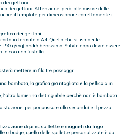
a dei gettoni
afica dei gettoni. Attenzione, però, alle misure delle
aricare il template per dimensionare correttamente i
grafica dei gettoni
carta in formato a A4. Quello che si usa per le
e i 90 g/mq) andrà benissimo. Subito dopo dovrà essere
re o con una fustella.
sterà mettere in fila tre passaggi:
ina bombata, la grafica già ritagliata e la pellicola in
ro, l'altra lamierina distinguibile perchè non è bombata
ma stazione, per poi passare alla seconda) e il pezzo
alizzazione di pins, spillette e magneti da frigo
ille o badge, quella delle spillette personalizzate è da