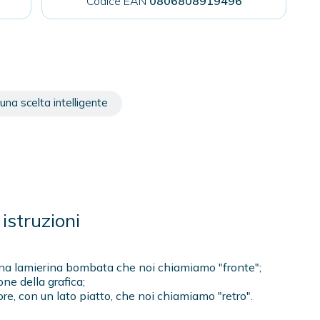
Codice EAN
0806808919496
una scelta intelligente
istruzioni
to una lamierina bombata che noi chiamiamo "fronte";
one della grafica;
ore, con un lato piatto, che noi chiamiamo "retro".