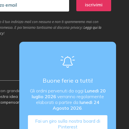
 il tuo indirizzo mail con nessuno e non ti spammeremo mai con
 Promesso. E poi teniamo tantissimo al discorso privacy:
Leggi qui la
icy
!
Buone ferie a tutti!
Gli ordini pervenuti da oggi
Lunedì 20
on grande attenzione all’ambiente:
luglio 2026
verranno regolarmente
stra idea di imballaggio sostenibile
elaborati a partire da
lunedì 24
compensare le emissioni di carbonio
Agosto 2026
.
Fai un giro sulla nostra board di
Pinterest