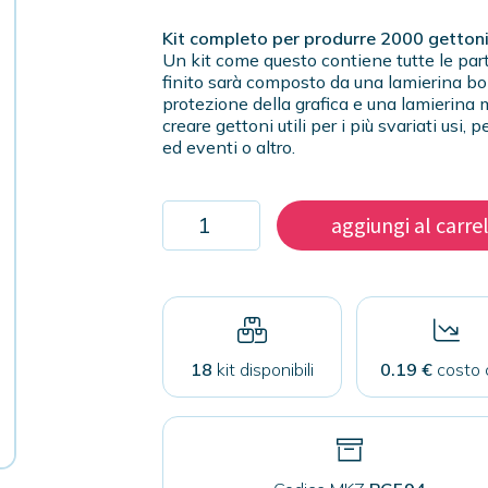
Kit completo per produrre 2000 getton
Un kit come questo contiene tutte le part
finito sarà composto da una lamierina bom
protezione della grafica e una lamierina m
creare gettoni utili per i più svariati us
ed eventi o altro.
Kit
aggiungi al carre
2000
gettoni
59mm
quantità
18
kit disponibili
0.19 €
costo 