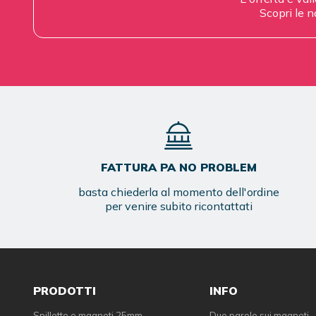
Scopri le n
FATTURA PA NO PROBLEM
basta chiederla al momento dell'ordine
per venire subito ricontattati
PRODOTTI
INFO
Spillette e magneti 25mm
Due parole sui magneti