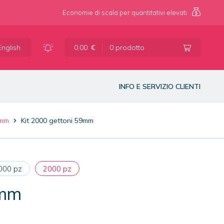
Economie di scala per quantitativi elevati
Vai
Vai
alla
al
English
0,00
€
0 prodotto
navigazione
contenuto
INFO E SERVIZIO CLIENTI
9mm
Kit 2000 gettoni 59mm
000 pz
2000 pz
9mm