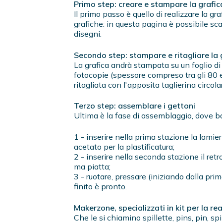
Primo step: creare e stampare la grafic
Il primo passo è quello di realizzare la gr
grafiche: in questa pagina è possibile sc
disegni.
Secondo step: stampare e ritagliare la 
La grafica andrà stampata su un foglio di 
fotocopie (spessore compreso tra gli 80 
ritagliata con l'apposita taglierina circola
Terzo step: assemblare i gettoni
Ultima è la fase di assemblaggio, dove ba
1 - inserire nella prima stazione la lamier
acetato per la plastificatura;
2 - inserire nella seconda stazione il ret
ma piatta;
3 - ruotare, pressare (iniziando dalla pri
finito è pronto.
Makerzone, specializzati in kit per la re
Che le si chiamino spillette, pins, pin, sp