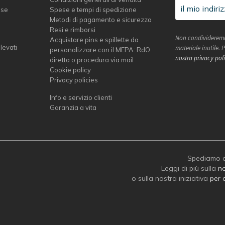
sse
Spese e tempi di spedizione
Metodi di pagamento e sicurezza
Resi e rimborsi
Non condivideremo
Acquistare pins e spillette da
elevati
materiale inutile.
personalizzare con il MEPA: RdO
nostra privacy pol
diretta o procedura via mail
Cookie policy
Privacy policies
Info e servizio clienti
Garanzia a vita
Spediamo c
Leggi di più sulla
no
o sulla nostra iniziativa
per 