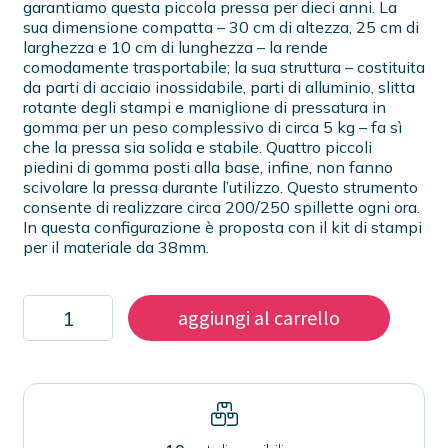
garantiamo questa piccola pressa per dieci anni. La
sua dimensione compatta – 30 cm di altezza, 25 cm di
larghezza e 10 cm di lunghezza – la rende
comodamente trasportabile; la sua struttura – costituita
da parti di acciaio inossidabile, parti di alluminio, slitta
rotante degli stampi e maniglione di pressatura in
gomma per un peso complessivo di circa 5 kg – fa sì
che la pressa sia solida e stabile. Quattro piccoli
piedini di gomma posti alla base, infine, non fanno
scivolare la pressa durante l’utilizzo. Questo strumento
consente di realizzare circa 200/250 spillette ogni ora.
In questa configurazione è proposta con il kit di stampi
per il materiale da 38mm.
Pressa
aggiungi al carrello
per
spillette
con
stampo
intercambiabile
38mm
quantità