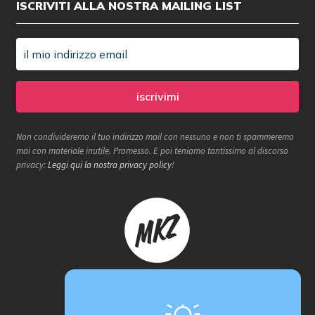
ISCRIVITI ALLA NOSTRA MAILING LIST
Non condivideremo il tuo indirizzo mail con nessuno e non ti spammeremo
mai con materiale inutile. Promesso. E poi teniamo tantissimo al discorso
privacy:
Leggi qui la nostra privacy policy
!
Makerzone store è un progetto
proActiva / redcell