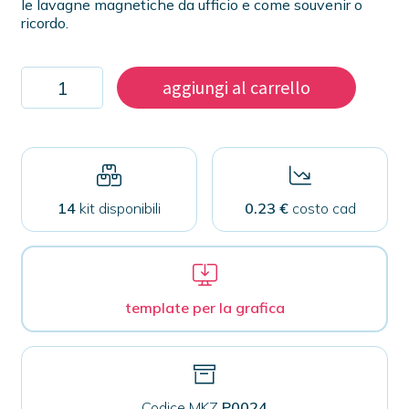
le lavagne magnetiche da ufficio e come souvenir o
ricordo.
Kit
aggiungi al carrello
1000
magneti
38mm
quantità
14
kit disponibili
0.23 €
costo cad
template per la grafica
Codice MKZ
P0024