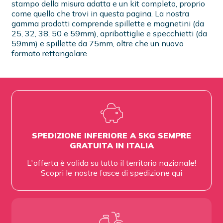
stampo della misura adatta e un kit completo, proprio
come quello che trovi in questa pagina. La nostra
gamma prodotti comprende spillette e magnetini (da
25, 32, 38, 50 e 59mm), apribottiglie e specchietti (da
59mm) e spillette da 75mm, oltre che un nuovo
formato rettangolare.
SPEDIZIONE INFERIORE A 5KG SEMPRE
GRATUITA IN ITALIA
L'offerta è valida su tutto il territorio nazionale!
Scopri le nostre fasce di spedizione
qui