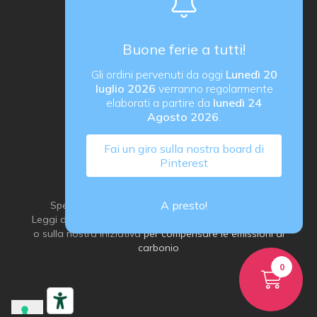
Sede operativa
Via B. Rucellai 10, 20126 Milano (MI)
Buone ferie a tutti!
proActiva di Rozzoni Marco
Gli ordini pervenuti da oggi
Lunedì 20
via G. Ungaretti 14, 24040 Verdellino (BG) Italy
luglio 2026
verranno regolarmente
P. IVA IT03184540163
elaborati a partire da
lunedì 24
Agosto 2026
.
Fai un giro sulla nostra board di
Pinterest
A presto!
Spediamo con grande attenzione all’ambiente:
Leggi di più sulla
nostra idea di imballaggio sostenibile
o sulla nostra iniziativa
per compensare le emissioni di
carbonio
0