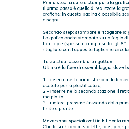
Primo step: creare e stampare la grafic
Il primo passo è quello di realizzare la gr
grafiche: in questa pagina è possibile sc
disegni.
Secondo step: stampare e ritagliare la 
La grafica andrà stampata su un foglio di 
fotocopie (spessore compreso tra gli 80 
ritagliata con l'apposita taglierina circola
Terzo step: assemblare i gettoni
Ultima è la fase di assemblaggio, dove ba
1 - inserire nella prima stazione la lamier
acetato per la plastificatura;
2 - inserire nella seconda stazione il ret
ma piatta;
3 - ruotare, pressare (iniziando dalla pri
finito è pronto.
Makerzone, specializzati in kit per la re
Che le si chiamino spillette, pins, pin, sp