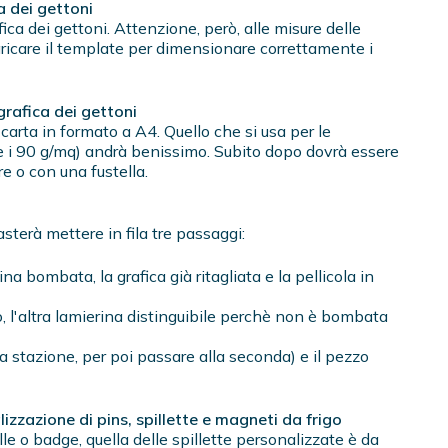
a dei gettoni
afica dei gettoni. Attenzione, però, alle misure delle
aricare il template per dimensionare correttamente i
grafica dei gettoni
carta in formato a A4. Quello che si usa per le
e i 90 g/mq) andrà benissimo. Subito dopo dovrà essere
re o con una fustella.
sterà mettere in fila tre passaggi:
ina bombata, la grafica già ritagliata e la pellicola in
ro, l'altra lamierina distinguibile perchè non è bombata
ma stazione, per poi passare alla seconda) e il pezzo
alizzazione di pins, spillette e magneti da frigo
ille o badge, quella delle spillette personalizzate è da