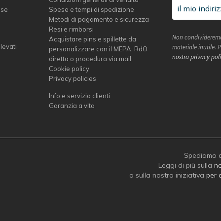
sse
Spese e tempi di spedizione
Metodi di pagamento e sicurezza
Resi e rimborsi
Non condivideremo
Acquistare pins e spillette da
elevati
materiale inutile.
personalizzare con il MEPA: RdO
nostra privacy pol
diretta o procedura via mail
Cookie policy
Privacy policies
Info e servizio clienti
Garanzia a vita
Spediamo c
Leggi di più sulla
no
o sulla nostra iniziativa
per 