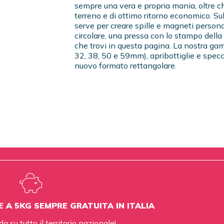
sempre una vera e propria mania, oltre c
terreno e di ottimo ritorno economico. Su
serve per creare spille e magneti person
circolare, una pressa con lo stampo della
che trovi in questa pagina. La nostra ga
32, 38, 50 e 59mm), apribottiglie e spec
nuovo formato rettangolare.
E A 5KG SEMPRE GRATUITA IN ITALIA
da su tutto il territorio nazionale!