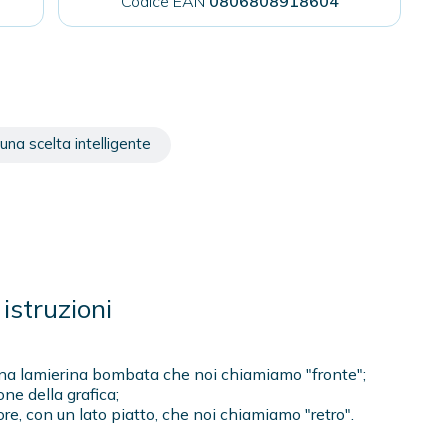
Codice EAN
0806808918604
una scelta intelligente
istruzioni
to una lamierina bombata che noi chiamiamo "fronte";
one della grafica;
ore, con un lato piatto, che noi chiamiamo "retro".