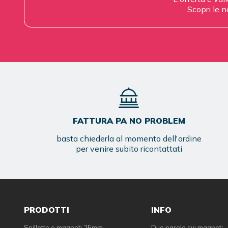
Scopri le n
FATTURA PA NO PROBLEM
basta chiederla al momento dell'ordine
per venire subito ricontattati
PRODOTTI
INFO
Spillette e magneti 25mm
Due parole sui magneti