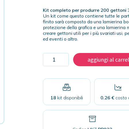
Kit completo per produrre 200 gettoni
Un kit come questo contiene tutte le part
finito sarà composto da una lamierina bom
protezione della grafica e una lamierina m
creare gettoni utili per i più svariati us
ed eventi o altro.
Kit
aggiungi al carre
200
gettoni
38mm
quantità
18
kit disponibili
0.26 €
costo 