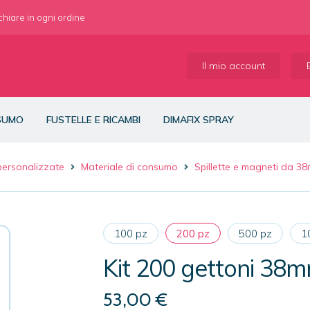
 chiare in ogni ordine
Il mio account
NSUMO
FUSTELLE E RICAMBI
DIMAFIX SPRAY
 personalizzate
Materiale di consumo
Spillette e magneti da 3
100 pz
200 pz
500 pz
1
Kit 200 gettoni 38
53,00
€