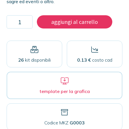
sagre ed eventi o altro.
Kit
aggiungi al carrello
500
gettoni
25mm
quantità
26
kit disponibili
0.13 €
costo cad
template per la grafica
Codice MKZ
G0003