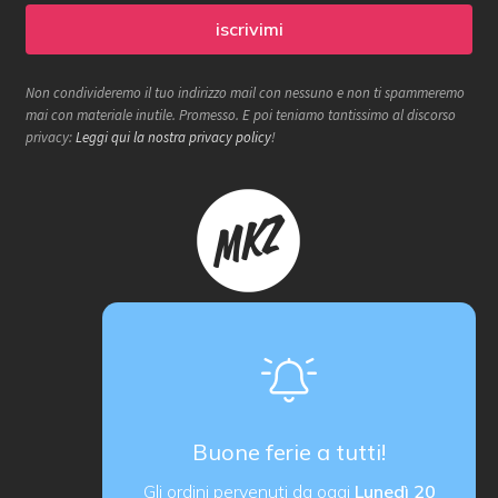
Non condivideremo il tuo indirizzo mail con nessuno e non ti spammeremo
mai con materiale inutile. Promesso. E poi teniamo tantissimo al discorso
privacy:
Leggi qui la nostra privacy policy
!
Makerzone store è un progetto
proActiva / redcell
Sede operativa
Via B. Rucellai 10, 20126 Milano (MI)
Buone ferie a tutti!
proActiva di Rozzoni Marco
Gli ordini pervenuti da oggi
Lunedì 20
via G. Ungaretti 14, 24040 Verdellino (BG) Italy