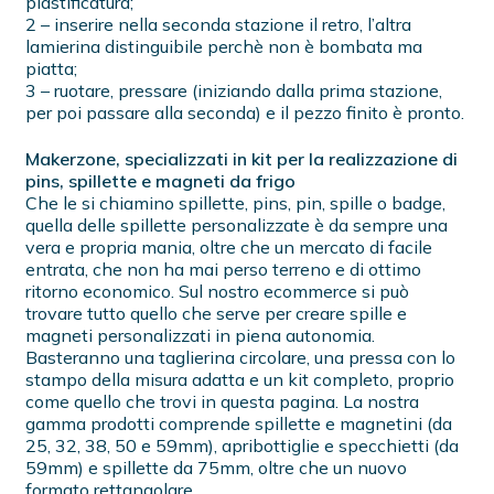
plastificatura;
2 – inserire nella seconda stazione il retro, l’altra
lamierina distinguibile perchè non è bombata ma
piatta;
3 – ruotare, pressare (iniziando dalla prima stazione,
per poi passare alla seconda) e il pezzo finito è pronto.
Makerzone, specializzati in kit per la realizzazione di
pins, spillette e magneti da frigo
Che le si chiamino spillette, pins, pin, spille o badge,
quella delle spillette personalizzate è da sempre una
vera e propria mania, oltre che un mercato di facile
entrata, che non ha mai perso terreno e di ottimo
ritorno economico. Sul nostro ecommerce si può
trovare tutto quello che serve per creare spille e
magneti personalizzati in piena autonomia.
Basteranno una taglierina circolare, una pressa con lo
stampo della misura adatta e un kit completo, proprio
come quello che trovi in questa pagina. La nostra
gamma prodotti comprende spillette e magnetini (da
25, 32, 38, 50 e 59mm), apribottiglie e specchietti (da
59mm) e spillette da 75mm, oltre che un nuovo
formato rettangolare.